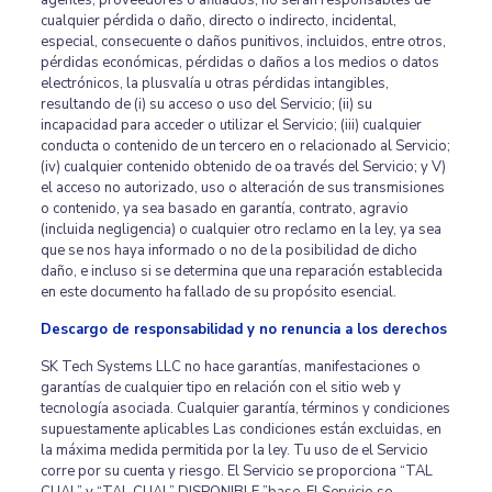
agentes, proveedores o afiliados, no serán responsables de
cualquier pérdida o daño, directo o indirecto, incidental,
especial, consecuente o daños punitivos, incluidos, entre otros,
pérdidas económicas, pérdidas o daños a los medios o datos
electrónicos, la plusvalía u otras pérdidas intangibles,
resultando de (i) su acceso o uso del Servicio; (ii) su
incapacidad para acceder o utilizar el Servicio; (iii) cualquier
conducta o contenido de un tercero en o relacionado al Servicio;
(iv) cualquier contenido obtenido de oa través del Servicio; y V)
el acceso no autorizado, uso o alteración de sus transmisiones
o contenido, ya sea basado en garantía, contrato, agravio
(incluida negligencia) o cualquier otro reclamo en la ley, ya sea
que se nos haya informado o no de la posibilidad de dicho
daño, e incluso si se determina que una reparación establecida
en este documento ha fallado de su propósito esencial.
Descargo de responsabilidad y no renuncia a los derechos
SK Tech Systems LLC no hace garantías, manifestaciones o
garantías de cualquier tipo en relación con el sitio web y
tecnología asociada. Cualquier garantía, términos y condiciones
supuestamente aplicables Las condiciones están excluidas, en
la máxima medida permitida por la ley. Tu uso de el Servicio
corre por su cuenta y riesgo. El Servicio se proporciona “TAL