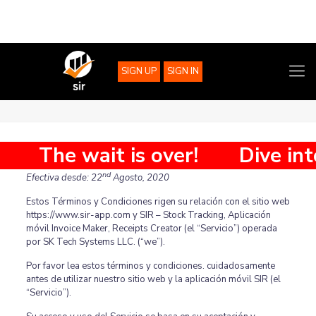
SIGN UP
SIGN IN
Condiciones de uso
The wait is over!
Dive into 
nd
Efectiva desde: 22
Agosto, 2020
Estos Términos y Condiciones rigen su relación con el sitio web
https://www.sir-app.com y SIR – Stock Tracking, Aplicación
móvil Invoice Maker, Receipts Creator (el “Servicio”) operada
por SK Tech Systems LLC. (“we”).
Por favor lea estos términos y condiciones. cuidadosamente
antes de utilizar nuestro sitio web y la aplicación móvil SIR (el
“Servicio”).